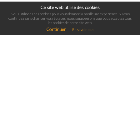
Ce site web utilise des cookies
Nous utilisons des cookies pour vous donner la meilleure experience. Si vous
continuez sans changer vos réglages, nous supposerons que vous acceptez tous
les cookies de notre site web.
Continuer
En savoir plus
PLAN DU SITE
Nos offres d'emploi
À propos
Politique de confidentialité
Nos domaines d'intervention