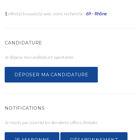
1
offre(s) trouvée(s) avec votre recherche :
69 - Rhône
CANDIDATURE
Je dépose ma candidature spontanée
DÉPOSER MA CANDIDATURE
NOTIFICATIONS
Je reçois par courriel les dernières offres d'emploi